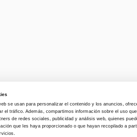
s y reflexiones que marcan los 
mantente al día con lo que est
la
Todos
Artículos de opinión
Conocimiento y tendencias
iva y 
cia 
Las skills son el nuevo
OpenAI y Google coin
Leer más
ies
11.06.2026
web se usan para personalizar el contenido y los anuncios, ofrec
ar el tráfico. Además, compartimos información sobre el uso que
tners de redes sociales, publicidad y análisis web, quienes pue
ación que les haya proporcionado o que hayan recopilado a parti
rse en 
Guía GEO: Cómo ser 
vicios.
usuarios preguntan a 