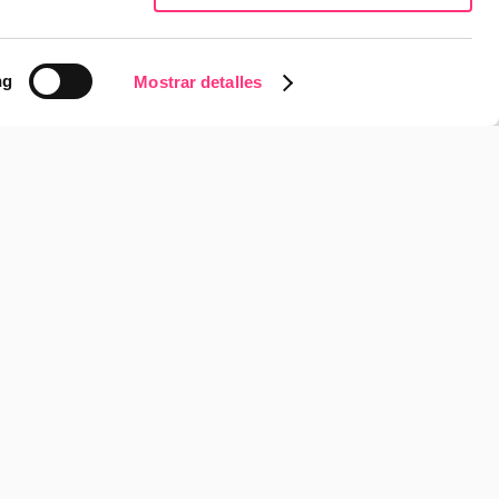
Leer más
ng
Mostrar detalles
pora a Anna Moragues 
 de Estrategia y 
Leer más
 e-commerce: Google 
IA
Leer más
tegia para impulsar el 