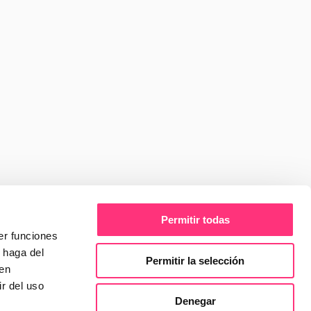
nuevos 
á 
Informes
Internacional
Guías
Noticias
 software: Anthropic, 
ciden
Leer más
Permitir todas
er funciones
 haga del
Permitir la selección
den
r del uso
mencionado cuando los 
Denegar
la IA