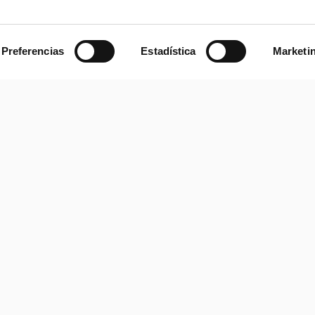
Leer más
28.05.2026
Preferencias
Estadística
Marketi
RocaSalvatella incor
 IA: el 
para potenciar su área
gentes
Business Excellence
Leer más
13.03.2026
 freno 
Nuevo paradigma del
redefine el rumbo con 
Leer más
16.01.2026
la 
ón 
Servitización: la estra