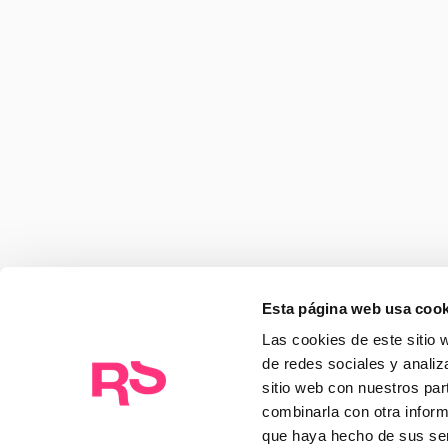
Descubre ideas, tendencia
paradigmas de negocio, y 
pasando en 
Rocasalvatel
RocaSalvatella renueva la cúpula direct
se estructura en seis Centros de Excelen
impulsados por la IA
Esta página web usa cook
14/07/2026
Las cookies de este sitio 
de redes sociales y analiz
sitio web con nuestros par
combinarla con otra inform
Compass: La inteligencia para anticipa
que haya hecho de sus ser
pharma