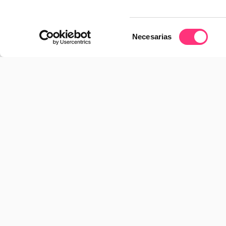
03.06.2026
Selección
Necesarias
de
consentimiento
El futuro de las compañías en la era de la
nuevo CIO y los equipos híbridos de a
28.04.2026
España acelera la electrificación, pero el
sigue siendo la confianza
23.02.2026
Imma Haro se incorpora a RocaSalvatel
para acelerar su crecimiento y expansi